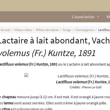
L’association
Mi
Qui sommes nous ?
L
Accueil
Milieux rétais
Milieux terrestres
Fonge
Champignons
Lactifluu
Lactaire à lait abondant, Vac
Nos missions
Ga
Nos statuts
M
volemus
(Fr.) Kuntze, 1891
Le Conseil d’Administr
Mi
actifluus volemus
(Fr.) Kuntze, 1891
ou le Lactaire à lait abondant ap
Nos partenaires
Lactifluus volemus
(Fr.) Kuntze, 
Nous contacter
Crédits :
Pierre Le Gall
Actualités
e
chapeau
mesure jusqu’à 12 cm. Il est mat. Il est orangé à jaune ro
es
lames
sont assez serrées. Elles sont crème à jaune orangé pâle.
e
stipe
est subconcolore ou pâle.