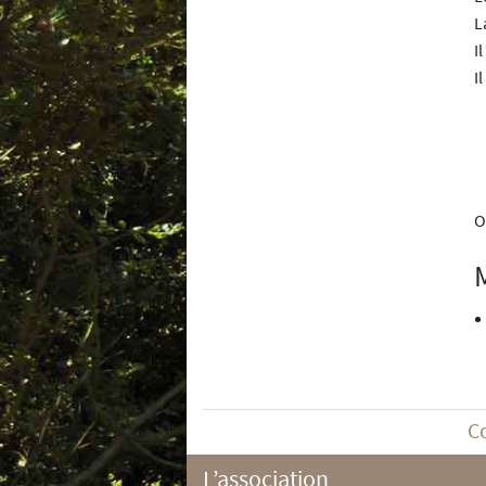
L
I
I
O
C
L’association