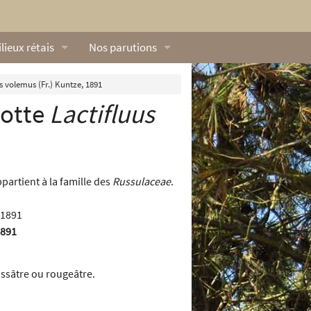
lieux rétais
Nos parutions
exique
Dossiers
s volemus (Fr.) Kuntze, 1891
hotte
Lactifluus
lerie rétaise
L’Œillet des dunes
ilieux marins
Livres
ation
lieux terrestres
Vidéos naturalistes de Ré Nature Environnem
partient à la famille des
Russulaceae
.
1891
ussâtre ou rougeâtre.