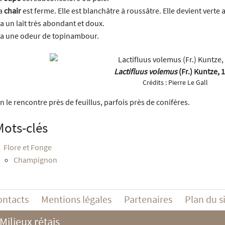
a
chair
est ferme. Elle est blanchâtre à roussâtre. Elle devient verte 
l a un lait très abondant et doux.
l a une odeur de topinambour.
Lactifluus volemus
(Fr.) Kuntze, 
Crédits :
Pierre Le Gall
n le rencontre près de feuillus, parfois près de conifères.
Mots-clés
Flore et Fonge
Champignon
ontacts
Mentions légales
Partenaires
Plan du s
Milieux rétais