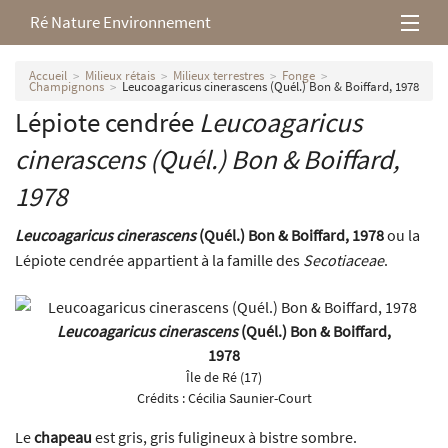
Ré Nature Environnement
L’association
Accueil
Milieux rétais
Milieux terrestres
Fonge
Champignons
Leucoagaricus cinerascens (Quél.) Bon & Boiffard, 1978
Lépiote cendrée
Leucoagaricus
Milieux rétais
cinerascens
(Quél.) Bon & Boiffard,
Nos parutions
1978
Leucoagaricus cinerascens
(Quél.) Bon & Boiffard, 1978
ou la
Lépiote cendrée appartient à la famille des
Secotiaceae
.
Leucoagaricus cinerascens
(Quél.) Bon & Boiffard,
1978
Île de Ré (17)
Crédits :
Cécilia Saunier-Court
Le
chapeau
est gris, gris fuligineux à bistre sombre.