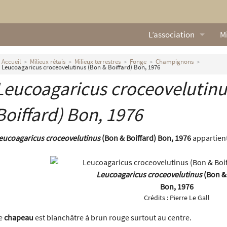
L’association
Mi
Qui sommes nous ?
L
Accueil
Milieux rétais
Milieux terrestres
Fonge
Champignons
Leucoagaricus croceovelutinus (Bon & Boiffard) Bon, 1976
Nos missions
Ga
Leucoagaricus croceovelutinu
Nos statuts
M
Boiffard) Bon, 1976
Le Conseil d’Administr
Mi
eucoagaricus croceovelutinus
(Bon & Boiffard) Bon, 1976
appartient
Nos partenaires
Nous contacter
Leucoagaricus croceovelutinus
(Bon & 
Bon, 1976
Actualités
Crédits :
Pierre Le Gall
e
chapeau
est blanchâtre à brun rouge surtout au centre.