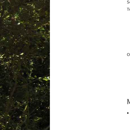
S
T
O