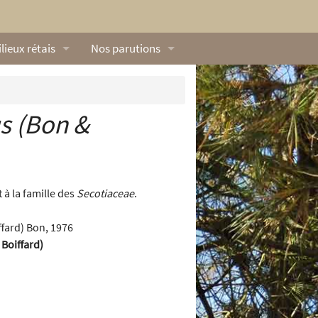
lieux rétais
Nos parutions
exique
Dossiers
lerie rétaise
L’Œillet des dunes
s
(Bon &
ilieux marins
Livres
ation
lieux terrestres
Vidéos naturalistes de Ré Nature Environnem
 à la famille des
Secotiaceae
.
Boiffard)