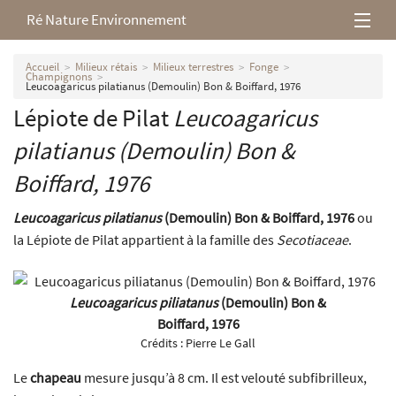
Ré Nature Environnement
L’association
Accueil
Milieux rétais
Milieux terrestres
Fonge
Champignons
Leucoagaricus pilatianus (Demoulin) Bon & Boiffard, 1976
Milieux rétais
Lépiote de Pilat
Leucoagaricus
pilatianus
(Demoulin) Bon &
Nos parutions
Boiffard, 1976
Leucoagaricus pilatianus
(Demoulin) Bon & Boiffard, 1976
ou
la Lépiote de Pilat appartient à la famille des
Secotiaceae
.
Leucoagaricus piliatanus
(Demoulin) Bon &
Boiffard, 1976
Crédits :
Pierre Le Gall
Le
chapeau
mesure jusqu’à 8 cm. Il est velouté subfibrilleux,