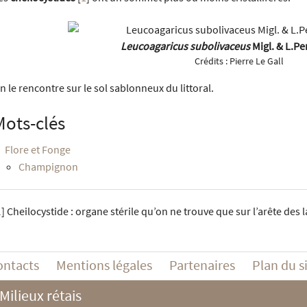
Leucoagaricus subolivaceus
Migl. & L.Pe
Crédits :
Pierre Le Gall
n le rencontre sur le sol sablonneux du littoral.
Mots-clés
Flore et Fonge
Champignon
1
]
Cheilocystide : organe stérile qu’on ne trouve que sur l’arête des
ontacts
Mentions légales
Partenaires
Plan du s
Milieux rétais