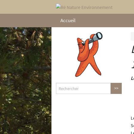
Accueil
L
L
S
L