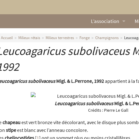
L’association
Mi
Qui sommes nous ?
L
Accueil
Milieux rétais
Milieux terrestres
Fonge
Champignons
Leucoaga
Leucoagaricus subolivaceus
M
Nos missions
Ga
Nos statuts
M
1992
Le Conseil d’Administr
Mi
eucoagaricus subolivaceus
Migl. & L.Perrone, 1992
appartient à la f
Nos partenaires
Leucoagaricus subolivaceus
Migl. & L.Pe
Nous contacter
Crédits :
Pierre Le Gall
Actualités
e
chapeau
est vert bronze vite décolorant, avec le disque plus somb
on
stipe
est blanc avec l’anneau concolore.
es
cheilocystides
[
1
]
ont un sommet plus ou moins cristallifères.