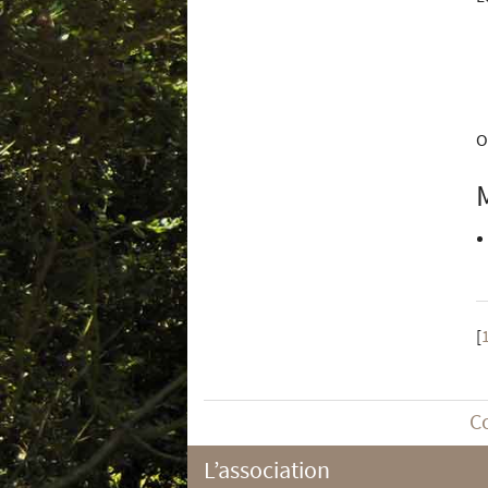
O
[
C
L’association