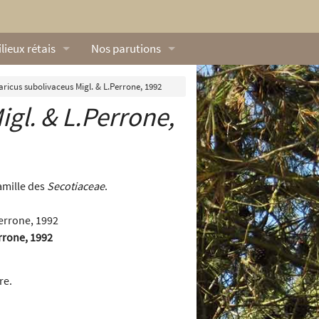
lieux rétais
Nos parutions
exique
Dossiers
ricus subolivaceus Migl. & L.Perrone, 1992
igl. & L.Perrone,
lerie rétaise
L’Œillet des dunes
ilieux marins
Livres
ation
lieux terrestres
Vidéos naturalistes de Ré Nature Environnem
amille des
Secotiaceae
.
rrone, 1992
re.