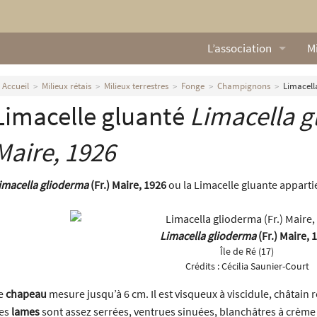
L’association
Mi
Qui sommes nous ?
L
Accueil
Milieux rétais
Milieux terrestres
Fonge
Champignons
Limacell
Limacelle gluanté
Limacella 
Nos missions
Ga
Nos statuts
M
Maire, 1926
Le Conseil d’Administr
Mi
imacella glioderma
(Fr.) Maire, 1926
ou la Limacelle gluante appartie
Nos partenaires
Limacella glioderma
(Fr.) Maire, 
Nous contacter
Île de Ré (17)
Crédits :
Cécilia Saunier-Court
Actualités
e
chapeau
mesure jusqu’à 6 cm. Il est visqueux à viscidule, châtain r
es
lames
sont assez serrées, ventrues sinuées, blanchâtres à crème