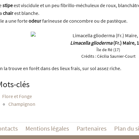
e
stipe
est viscidule et un peu fibrillo-méchuleux de roux, blanchât
a
chair
est blanche.
lle a une forte
odeur
farineuse de concombre ou de pastèque.
Limacella glioderma
(Fr.) Maire, 
Île de Ré (17)
Crédits :
Cécilia Saunier-Court
n la trouve en forêt dans des lieux frais, sur sol assez riche.
Mots-clés
Flore et Fonge
Champignon
ontacts
Mentions légales
Partenaires
Plan du s