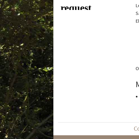
L
S
E
O
C