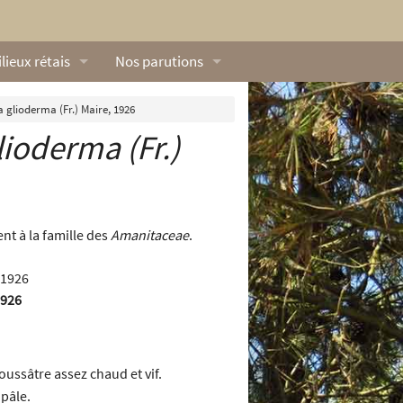
lieux rétais
Nos parutions
exique
Dossiers
a glioderma (Fr.) Maire, 1926
glioderma
(Fr.)
lerie rétaise
L’Œillet des dunes
ilieux marins
Livres
ation
lieux terrestres
Vidéos naturalistes de Ré Nature Environnem
nt à la famille des
Amanitaceae
.
1926
oussâtre assez chaud et vif.
 pâle.