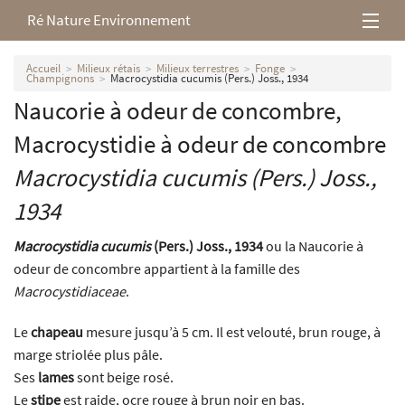
Ré Nature Environnement
L’association
Accueil
Milieux rétais
Milieux terrestres
Fonge
Champignons
Macrocystidia cucumis (Pers.) Joss., 1934
Naucorie à odeur de concombre,
Milieux rétais
Macrocystidie à odeur de concombre
Nos parutions
Macrocystidia cucumis
(Pers.) Joss.,
1934
Macrocystidia cucumis
(Pers.) Joss., 1934
ou la Naucorie à
odeur de concombre appartient à la famille des
Macrocystidiaceae
.
Le
chapeau
mesure jusqu’à 5 cm. Il est velouté, brun rouge, à
marge striolée plus pâle.
Ses
lames
sont beige rosé.
Le
stipe
est raide, ocre rouge à brun noir en bas.