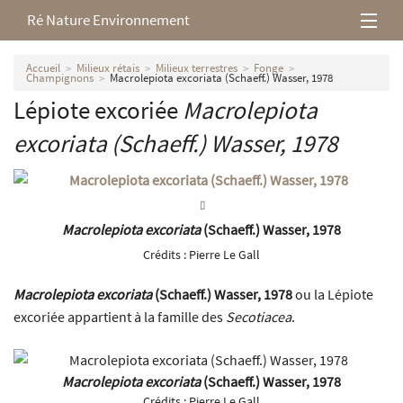
Ré Nature Environnement
L’association
Accueil
Milieux rétais
Milieux terrestres
Fonge
Champignons
Macrolepiota excoriata (Schaeff.) Wasser, 1978
Lépiote excoriée
Macrolepiota
Milieux rétais
excoriata
(Schaeff.) Wasser, 1978
Nos parutions
Macrolepiota excoriata
(Schaeff.) Wasser, 1978
Crédits :
Pierre Le Gall
Macrolepiota excoriata
(Schaeff.) Wasser, 1978
ou la Lépiote
excoriée appartient à la famille des
Secotiacea
.
Macrolepiota excoriata
(Schaeff.) Wasser, 1978
Crédits :
Pierre Le Gall