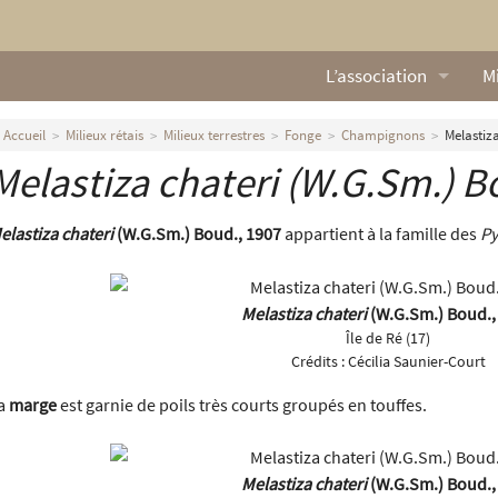
L’association
Mi
Qui sommes nous ?
L
Accueil
Milieux rétais
Milieux terrestres
Fonge
Champignons
Melastiz
Melastiza chateri
(W.G.Sm.) Bo
Nos missions
Ga
Nos statuts
M
elastiza chateri
(W.G.Sm.) Boud., 1907
appartient à la famille des
P
Le Conseil d’Administr
Mi
Melastiza chateri
(W.G.Sm.) Boud.,
Nos partenaires
Île de Ré (17)
Crédits :
Cécilia Saunier-Court
Nous contacter
a
marge
est garnie de poils très courts groupés en touffes.
Actualités
Melastiza chateri
(W.G.Sm.) Boud.,