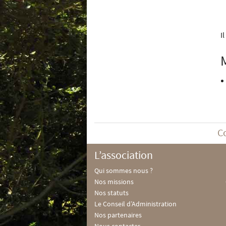
I
C
L’association
Qui sommes nous ?
Nos missions
Nos statuts
Le Conseil d’Administration
Nos partenaires
Nous contacter