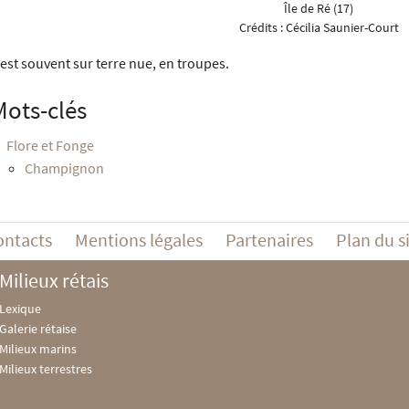
Île de Ré (17)
Crédits :
Cécilia Saunier-Court
l est souvent sur terre nue, en troupes.
Mots-clés
Flore et Fonge
Champignon
ontacts
Mentions légales
Partenaires
Plan du s
Milieux rétais
Lexique
Galerie rétaise
Milieux marins
Milieux terrestres