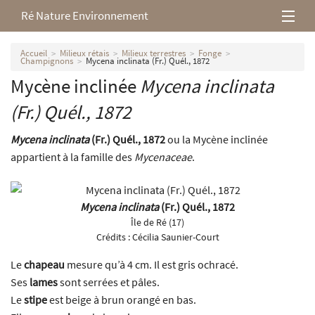
Ré Nature Environnement
L’association
Accueil
Milieux rétais
Milieux terrestres
Fonge
Champignons
Mycena inclinata (Fr.) Quél., 1872
Mycène inclinée
Mycena inclinata
Milieux rétais
(Fr.) Quél., 1872
Nos parutions
Mycena inclinata
(Fr.) Quél., 1872
ou la Mycène inclinée
appartient à la famille des
Mycenaceae
.
Mycena inclinata
(Fr.) Quél., 1872
Île de Ré (17)
Crédits :
Cécilia Saunier-Court
Le
chapeau
mesure qu’à 4 cm. Il est gris ochracé.
Ses
lames
sont serrées et pâles.
Le
stipe
est beige à brun orangé en bas.