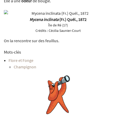
Elle a une
odeur
de bougie.
Mycena inclinata
(Fr.) Quél., 1872
Île de Ré (17)
Crédits :
Cécilia Saunier-Court
On la rencontre sur des feuillus.
Mots-clés
Flore et Fonge
Champignon