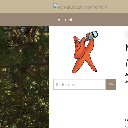
Accueil
M
M
L
S