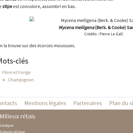
e
stipe
est concolore, assombri en bas.
Mycena meliigena
(Berk. & Cooke) Sac
Crédits :
Pierre Le Gall
n la trouve sur des écorces moussues.
Mots-clés
Flore et Fonge
Champignon
ontacts
Mentions légales
Partenaires
Plan du s
Milieux rétais
Lexique
Galerie rétaise