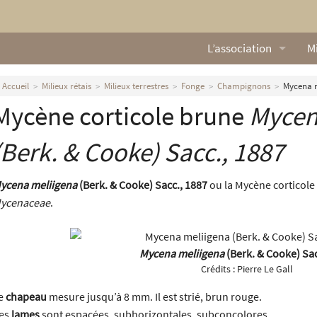
L’association
Mi
Qui sommes nous ?
L
Accueil
Milieux rétais
Milieux terrestres
Fonge
Champignons
Mycena m
Mycène corticole brune
Mycen
Nos missions
Ga
Nos statuts
M
(Berk. & Cooke) Sacc., 1887
Le Conseil d’Administr
Mi
ycena meliigena
(Berk. & Cooke) Sacc., 1887
ou la Mycène corticole 
ycenaceae
.
Nos partenaires
Nous contacter
Mycena meliigena
(Berk. & Cooke) Sac
Crédits :
Pierre Le Gall
Actualités
e
chapeau
mesure jusqu’à 8 mm. Il est strié, brun rouge.
es
lames
sont espacées, subhorizontales, subconcolores.