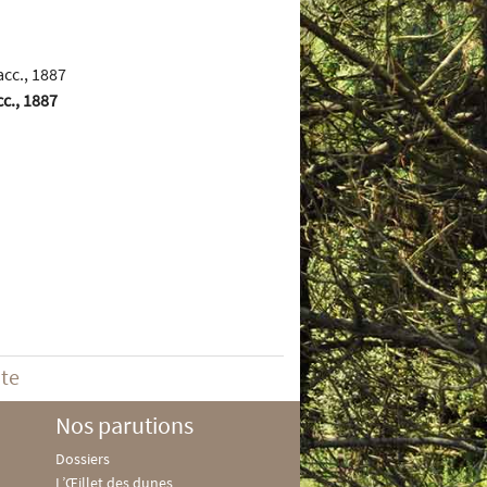
c., 1887
ite
Nos parutions
Dossiers
L’Œillet des dunes