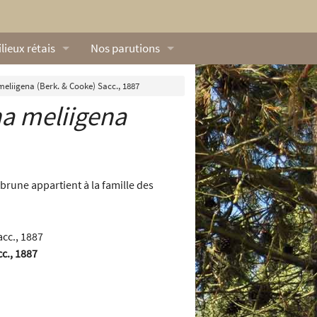
lieux rétais
Nos parutions
exique
Dossiers
eliigena (Berk. & Cooke) Sacc., 1887
a meliigena
lerie rétaise
L’Œillet des dunes
ilieux marins
Livres
ation
lieux terrestres
Vidéos naturalistes de Ré Nature Environnem
brune appartient à la famille des
c., 1887