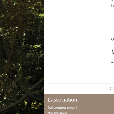
L
O
C
L’association
Qui sommes nous ?
Nos missions