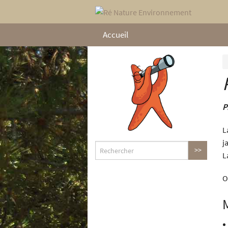
Accueil
P
L
j
L
O