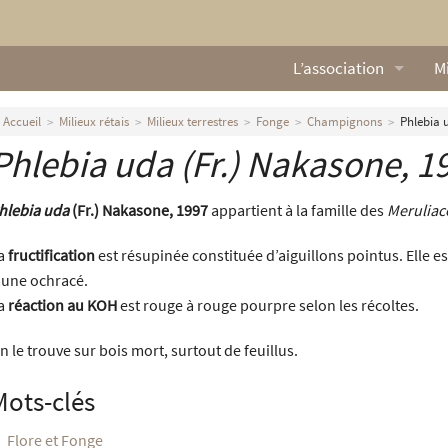
L’association
Mi
Qui sommes nous ?
L
Accueil
Milieux rétais
Milieux terrestres
Fonge
Champignons
Phlebia 
Phlebia uda
(Fr.) Nakasone, 1
Nos missions
Ga
Nos statuts
M
hlebia uda
(Fr.) Nakasone, 1997
appartient à la famille des
Meruliac
Le Conseil d’Administr
Mi
a
fructification
est résupinée constituée d’aiguillons pointus. Elle e
aune ochracé.
Nos partenaires
a
réaction au KOH
est rouge à rouge pourpre selon les récoltes.
Nous contacter
n le trouve sur bois mort, surtout de feuillus.
Actualités
Mots-clés
Flore et Fonge