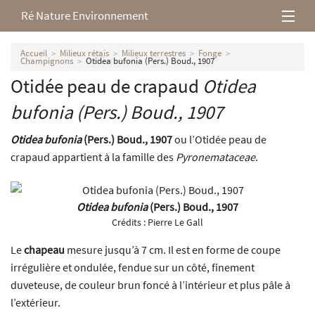
Ré Nature Environnement
L’association
Accueil
Milieux rétais
Milieux terrestres
Fonge
Champignons
Otidea bufonia (Pers.) Boud., 1907
Otidée peau de crapaud
Otidea
Milieux rétais
bufonia
(Pers.) Boud., 1907
Nos parutions
Otidea bufonia
(Pers.) Boud., 1907
ou l’Otidée peau de
crapaud appartient à la famille des
Pyronemataceae
.
Otidea bufonia
(Pers.) Boud., 1907
Crédits :
Pierre Le Gall
Le
chapeau
mesure jusqu’à 7 cm. Il est en forme de coupe
irrégulière et ondulée, fendue sur un côté, finement
duveteuse, de couleur brun foncé à l’intérieur et plus pâle à
l’extérieur.