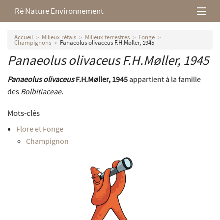
Ré Nature Environnement
L’association
Accueil
Milieux rétais
Milieux terrestres
Fonge
Champignons
Panaeolus olivaceus F.H.Møller, 1945
Panaeolus olivaceus
F.H.Møller, 1945
Milieux rétais
Panaeolus olivaceus
F.H.Møller, 1945
appartient à la famille
Nos parutions
des
Bolbitiaceae
.
Mots-clés
Flore et Fonge
Champignon