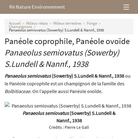
Ré Nature Environnement
L’association
Accueil
Milieux rétais
Milieux terrestres
Fonge
Champignons
Panaeolus semiovatus (Sowerby) S.Lundell & Nannf., 1938
Milieux rétais
Panéole coprophile, Panéole ovoïde
Panaeolus semiovatus
(Sowerby)
Nos parutions
S.Lundell & Nannf., 1938
Panaeolus semiovatus
(Sowerby) S.Lundell & Nannf., 1938
ou
le Panéole coprophile est un champignon de la famille des
Bolbitiaceae
. On l’appelle aussi Panéole ovoïde.
Panaeolus semiovatus
(Sowerby) S.Lundell &
Nannf., 1938
Crédits :
Pierre Le Gall