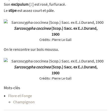
Son
excipulum
[
2
]
est rosé, furfuracé.
Le
stipe
est assez court et pâle.
Sarcoscypha coccinea
(Scop.) Sacc. ex E.J.Durand,
1900
Crédits :
Pierre Le Gall
On le rencontre sur bois moussu.
Sarcoscypha coccinea
(Scop.) Sacc. ex E.J.Durand,
1900
Crédits :
Pierre Le Gall
Mots-clés
Flore et Fonge
Champignon