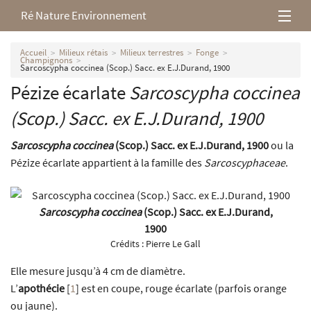
Ré Nature Environnement
L’association
Accueil
Milieux rétais
Milieux terrestres
Fonge
Champignons
Sarcoscypha coccinea (Scop.) Sacc. ex E.J.Durand, 1900
Milieux rétais
Pézize écarlate
Sarcoscypha coccinea
(Scop.) Sacc. ex E.J.Durand, 1900
Nos parutions
Sarcoscypha coccinea
(Scop.) Sacc. ex E.J.Durand, 1900
ou la
Pézize écarlate appartient à la famille des
Sarcoscyphaceae
.
Sarcoscypha coccinea
(Scop.) Sacc. ex E.J.Durand,
1900
Crédits :
Pierre Le Gall
Elle mesure jusqu’à 4 cm de diamètre.
L’
apothécie
[
1
]
est en coupe, rouge écarlate (parfois orange
ou jaune).