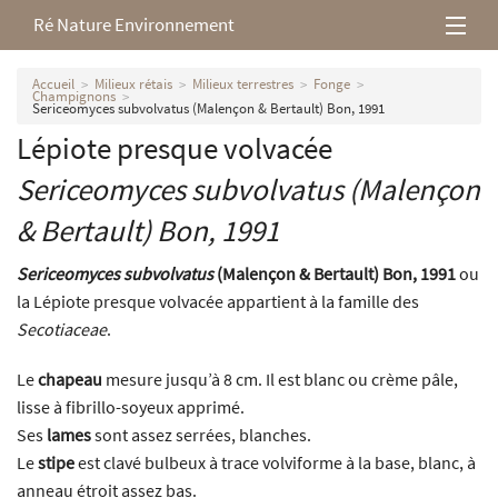
Ré Nature Environnement
L’association
Accueil
Milieux rétais
Milieux terrestres
Fonge
Champignons
Sericeomyces subvolvatus (Malençon & Bertault) Bon, 1991
Milieux rétais
Lépiote presque volvacée
Sericeomyces subvolvatus
(Malençon
Nos parutions
& Bertault) Bon, 1991
Sericeomyces subvolvatus
(Malençon & Bertault) Bon, 1991
ou
la Lépiote presque volvacée appartient à la famille des
Secotiaceae
.
Le
chapeau
mesure jusqu’à 8 cm. Il est blanc ou crème pâle,
lisse à fibrillo-soyeux apprimé.
Ses
lames
sont assez serrées, blanches.
Le
stipe
est clavé bulbeux à trace volviforme à la base, blanc, à
anneau étroit assez bas.