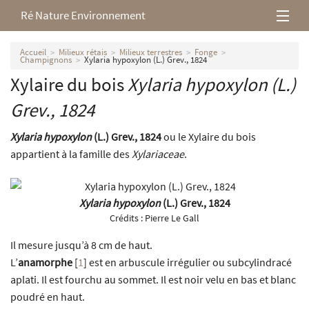
Ré Nature Environnement
L’association
Accueil
Milieux rétais
Milieux terrestres
Fonge
Champignons
Xylaria hypoxylon (L.) Grev., 1824
Xylaire du bois
Xylaria hypoxylon
(L.)
Milieux rétais
Grev., 1824
Nos parutions
Xylaria hypoxylon
(L.) Grev., 1824
ou le Xylaire du bois
appartient à la famille des
Xylariaceae
.
Xylaria hypoxylon
(L.) Grev., 1824
Crédits :
Pierre Le Gall
Il mesure jusqu’à 8 cm de haut.
L’
anamorphe
[
1
]
est en arbuscule irrégulier ou subcylindracé
aplati. Il est fourchu au sommet. Il est noir velu en bas et blanc
poudré en haut.