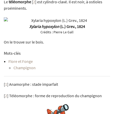
Le
téléomorphe
[
2
]
est cylindro-clavé. Il est noir, à ostioles
proéminents.
Xylaria hypoxylon
(L.) Grev., 1824
Crédits :
Pierre Le Gall
On le trouve sur le bois.
Mots-clés
Flore et Fonge
Champignon
[
1
]
Anamorphe : stade imparfait
[
2
]
Téléomorphe : forme de reproduction du champignon