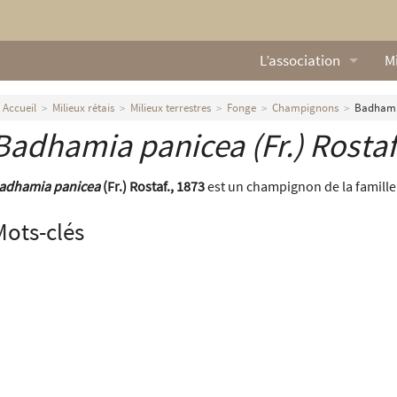
L’association
Mi
Qui sommes nous ?
L
Accueil
Milieux rétais
Milieux terrestres
Fonge
Champignons
Badhamia
Badhamia panicea
(Fr.) Rostaf
Nos missions
Ga
Nos statuts
M
adhamia panicea
(Fr.) Rostaf., 1873
est un champignon de la famill
Le Conseil d’Administr
Mi
Mots-clés
Nos partenaires
Nous contacter
Actualités