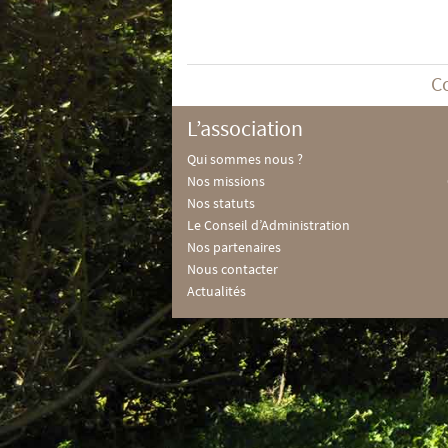
C
L’association
Qui sommes nous ?
Nos missions
Nos statuts
Le Conseil d’Administration
Nos partenaires
Nous contacter
Actualités