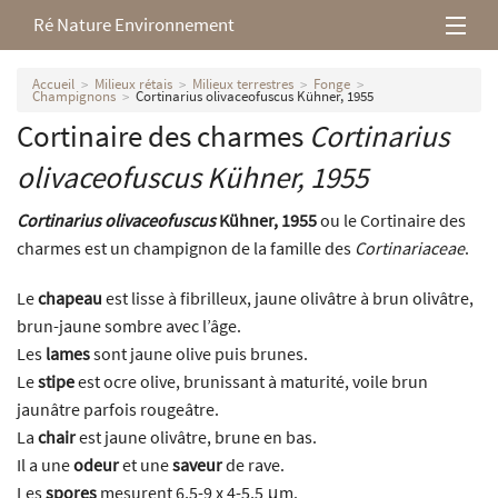
Ré Nature Environnement
L’association
Accueil
Milieux rétais
Milieux terrestres
Fonge
Champignons
Cortinarius olivaceofuscus Kühner, 1955
Cortinaire des charmes
Cortinarius
Milieux rétais
olivaceofuscus
Kühner, 1955
Nos parutions
Cortinarius olivaceofuscus
Kühner, 1955
ou le Cortinaire des
charmes est un champignon de la famille des
Cortinariaceae
.
Le
chapeau
est lisse à fibrilleux, jaune olivâtre à brun olivâtre,
brun-jaune sombre avec l’âge.
Les
lames
sont jaune olive puis brunes.
Le
stipe
est ocre olive, brunissant à maturité, voile brun
jaunâtre parfois rougeâtre.
La
chair
est jaune olivâtre, brune en bas.
Il a une
odeur
et une
saveur
de rave.
Les
spores
mesurent 6,5-9 x 4-5,5 μm.