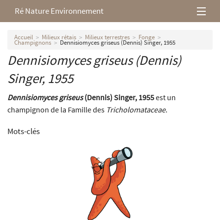
Ré Nature Environnement
L’association
Accueil
Milieux rétais
Milieux terrestres
Fonge
Champignons
Dennisiomyces griseus (Dennis) Singer, 1955
Dennisiomyces griseus
(Dennis)
Milieux rétais
Singer, 1955
Nos parutions
Dennisiomyces griseus
(Dennis) Singer, 1955
est un
champignon de la Famille des
Tricholomataceae
.
Mots-clés