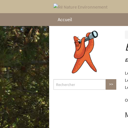
Accueil
E
L
L
L
O