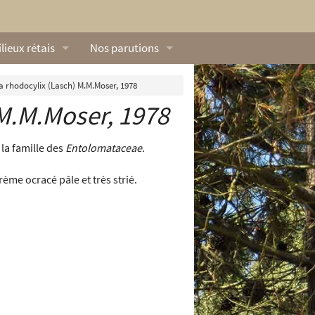
lieux rétais
Nos parutions
exique
Dossiers
 rhodocylix (Lasch) M.M.Moser, 1978
M.M.Moser, 1978
lerie rétaise
L’Œillet des dunes
ilieux marins
Livres
la famille des
Entolomataceae
.
ation
lieux terrestres
Vidéos naturalistes de Ré Nature Environnem
rème ocracé pâle et très strié.