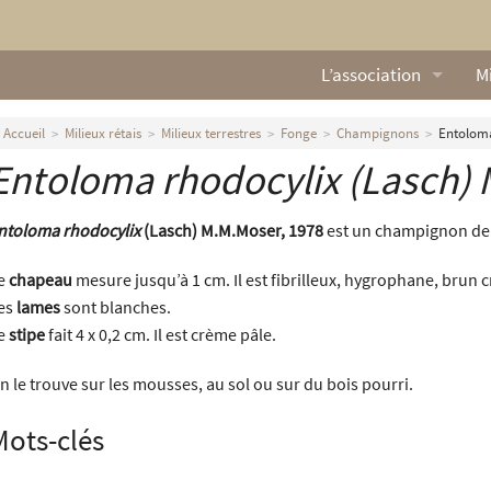
L’association
Mi
Qui sommes nous ?
L
Accueil
Milieux rétais
Milieux terrestres
Fonge
Champignons
Entoloma
Entoloma rhodocylix
(Lasch) 
Nos missions
Ga
Nos statuts
M
ntoloma rhodocylix
(Lasch) M.M.Moser, 1978
est un champignon de 
Le Conseil d’Administr
Mi
e
chapeau
mesure jusqu’à 1 cm. Il est fibrilleux, hygrophane, brun c
es
lames
sont blanches.
Nos partenaires
e
stipe
fait 4 x 0,2 cm. Il est crème pâle.
Nous contacter
n le trouve sur les mousses, au sol ou sur du bois pourri.
Actualités
Mots-clés