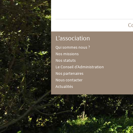
C
L’association
Qui sommes nous ?
Nos missions
Nos statuts
Le Conseil d’Administration
Nos partenaires
Nous contacter
Actualités