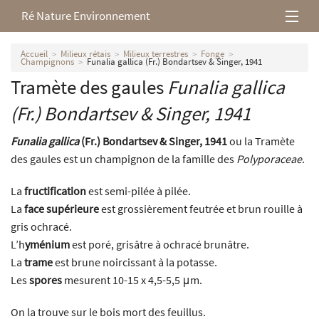
Ré Nature Environnement
L’association
Accueil
Milieux rétais
Milieux terrestres
Fonge
Champignons
Funalia gallica (Fr.) Bondartsev & Singer, 1941
Tramète des gaules
Funalia gallica
Milieux rétais
(Fr.) Bondartsev & Singer, 1941
Nos parutions
Funalia gallica
(Fr.) Bondartsev & Singer, 1941
ou la Tramète
des gaules est un champignon de la famille des
Polyporaceae
.
La
fructification
est semi-pilée à pilée.
La
face supérieure
est grossièrement feutrée et brun rouille à
gris ochracé.
L’h
yménium
est poré, grisâtre à ochracé brunâtre.
La
trame
est brune noircissant à la potasse.
Les
spores
mesurent 10-15 x 4,5-5,5 μm.
On la trouve sur le bois mort des feuillus.