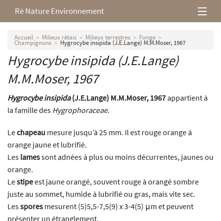
Ré Nature Environnement
L’association
Accueil
Milieux rétais
Milieux terrestres
Fonge
Champignons
Hygrocybe insipida (J.E.Lange) M.M.Moser, 1967
Hygrocybe insipida
(J.E.Lange)
Milieux rétais
M.M.Moser, 1967
Nos parutions
Hygrocybe insipida
(J.E.Lange) M.M.Moser, 1967
appartient à
la famille des
Hygrophoraceae
.
Le
chapeau
mesure jusqu’à 25 mm. Il est rouge orange à
orange jaune et lubrifié.
Les
lames
sont adnées à plus ou moins décurrentes, jaunes ou
orange.
Le
stipe
est jaune orangé, souvent rouge à orangé sombre
juste au sommet, humide à lubrifié ou gras, mais vite sec.
Les
spores
mesurent (5)5,5-7,5(9) x 3-4(5) μm et peuvent
présenter un étranglement.