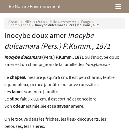
Ré Nature Environnement
L’association
Accueil
Milieux rétais
Milieux terrestres
Fonge
Champignons
Inocybe dulcamara (Pers.) P.Kumm., 1871
Inocybe doux amer
Inocybe
Milieux rétais
dulcamara
(Pers.) P.Kumm., 1871
Nos parutions
Inocybe dulcamara
(Pers.) P.Kumm., 1871
ou l’Inocybe doux
amer est un champignon de la famille des
Inocybaceae
.
Le
chapeau
mesure jusqu’à 5 cm. Il est peu charnu, feutré
squamuleux, ocracé jaunâtre ou fauve roussâtre.
Les
lames
sont ocre jaunâtre.
Le
stipe
fait 5 x 0,6 cm. Il est cortiné et concolore.
Son
odeur
est miellée et sa
saveur
amère.
On le trouve dans les friches, les lieux découverts, les
pelouses, les lisières.