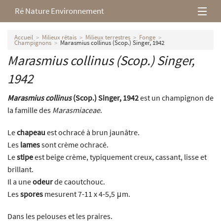
Ré Nature Environnement
L’association
Accueil
Milieux rétais
Milieux terrestres
Fonge
Champignons
Marasmius collinus (Scop.) Singer, 1942
Marasmius collinus
(Scop.) Singer,
Milieux rétais
1942
Nos parutions
Marasmius collinus
(Scop.) Singer, 1942
est un champignon de
la famille des
Marasmiaceae
.
Le
chapeau
est ochracé à brun jaunâtre.
Les
lames
sont crème ochracé.
Le
stipe
est beige crème, typiquement creux, cassant, lisse et
brillant.
Il a une
odeur
de caoutchouc.
Les
spores
mesurent 7-11 x 4-5,5 μm.
Dans les pelouses et les praires.