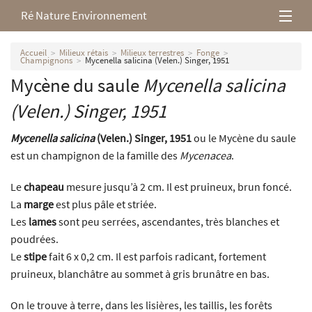
Ré Nature Environnement
L’association
Accueil
Milieux rétais
Milieux terrestres
Fonge
Champignons
Mycenella salicina (Velen.) Singer, 1951
Mycène du saule
Mycenella salicina
Milieux rétais
(Velen.) Singer, 1951
Nos parutions
Mycenella salicina
(Velen.) Singer, 1951
ou le Mycène du saule
est un champignon de la famille des
Mycenacea
.
Le
chapeau
mesure jusqu’à 2 cm. Il est pruineux, brun foncé.
La
marge
est plus pâle et striée.
Les
lames
sont peu serrées, ascendantes, très blanches et
poudrées.
Le
stipe
fait 6 x 0,2 cm. Il est parfois radicant, fortement
pruineux, blanchâtre au sommet à gris brunâtre en bas.
On le trouve à terre, dans les lisières, les taillis, les forêts