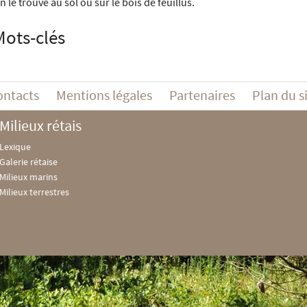
n le trouve au sol ou sur le bois de feuillus.
Mots-clés
ontacts
Mentions légales
Partenaires
Plan du s
Milieux rétais
Lexique
Galerie rétaise
Milieux marins
Milieux terrestres