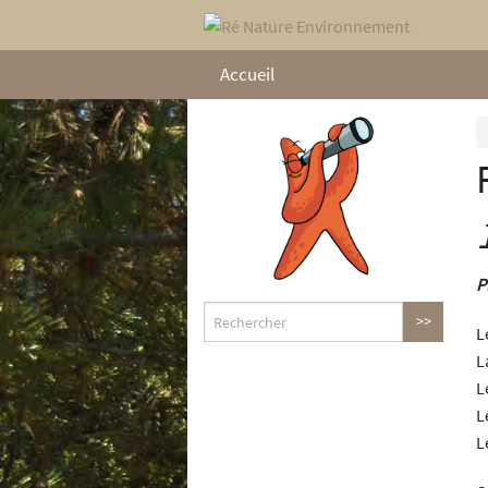
Accueil
P
L
L
L
L
L