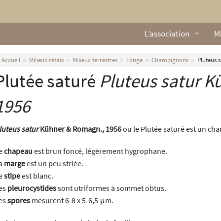
L’association
Mi
Qui sommes nous ?
L
Accueil
Milieux rétais
Milieux terrestres
Fonge
Champignons
Pluteus 
Plutée saturé
Pluteus satur
Kü
Nos missions
Ga
Nos statuts
M
1956
Le Conseil d’Administr
Mi
luteus satur
Kühner & Romagn., 1956
ou le Plutée saturé est un ch
Nos partenaires
e
chapeau
est brun foncé, légèrement hygrophane.
a
marge
est un peu striée.
Nous contacter
e
stipe
est blanc.
es
pleurocystides
sont utriformes à sommet obtus.
Actualités
es
spores
mesurent 6-8 x 5-6,5 μm.