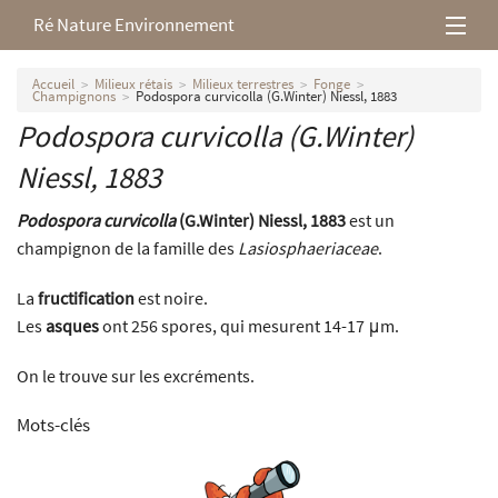
Ré Nature Environnement
L’association
Accueil
Milieux rétais
Milieux terrestres
Fonge
Champignons
Podospora curvicolla (G.Winter) Niessl, 1883
Podospora curvicolla
(G.Winter)
Milieux rétais
Niessl, 1883
Nos parutions
Podospora curvicolla
(G.Winter) Niessl, 1883
est un
champignon de la famille des
Lasiosphaeriaceae
.
La
fructification
est noire.
Les
asques
ont 256 spores, qui mesurent 14-17 μm.
On le trouve sur les excréments.
Mots-clés