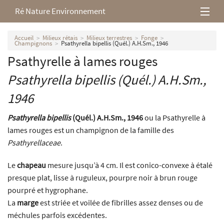
Ré Nature Environnement
L’association
Accueil
Milieux rétais
Milieux terrestres
Fonge
Champignons
Psathyrella bipellis (Quél.) A.H.Sm., 1946
Psathyrelle à lames rouges
Milieux rétais
Psathyrella bipellis
(Quél.) A.H.Sm.,
Nos parutions
1946
Psathyrella bipellis
(Quél.) A.H.Sm., 1946
ou la Psathyrelle à
lames rouges est un champignon de la famille des
Psathyrellaceae
.
Le
chapeau
mesure jusqu’à 4 cm. Il est conico-convexe à étalé
presque plat, lisse à ruguleux, pourpre noir à brun rouge
pourpré et hygrophane.
La
marge
est striée et voilée de fibrilles assez denses ou de
méchules parfois excédentes.