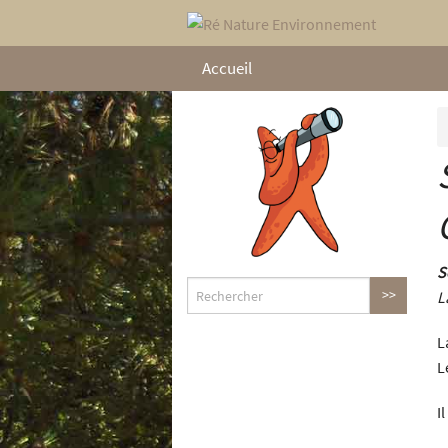
Accueil
S
L
L
L
I