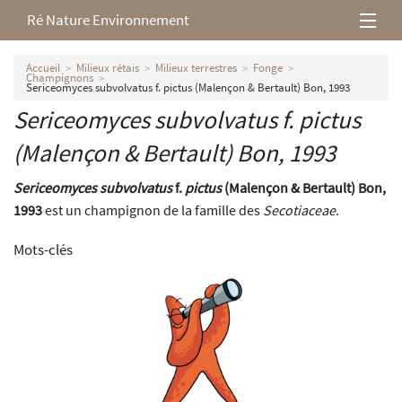
Ré Nature Environnement
L’association
Accueil
Milieux rétais
Milieux terrestres
Fonge
Champignons
Sericeomyces subvolvatus f. pictus (Malençon & Bertault) Bon, 1993
Milieux rétais
Sericeomyces subvolvatus
f.
pictus
(Malençon & Bertault) Bon, 1993
Nos parutions
Sericeomyces subvolvatus
f.
pictus
(Malençon & Bertault) Bon,
1993
est un champignon de la famille des
Secotiaceae
.
Mots-clés