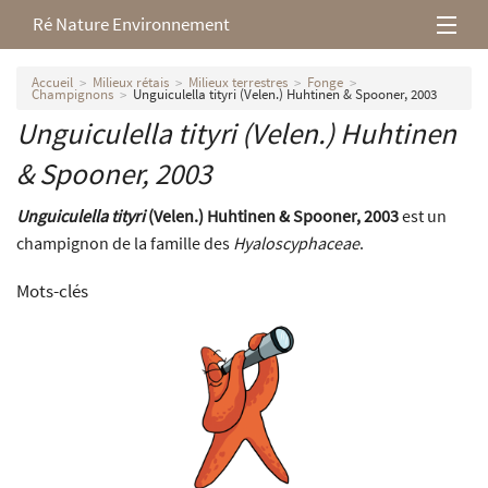
Ré Nature Environnement
L’association
Accueil
Milieux rétais
Milieux terrestres
Fonge
Champignons
Unguiculella tityri (Velen.) Huhtinen & Spooner, 2003
Unguiculella tityri
(Velen.) Huhtinen
Milieux rétais
& Spooner, 2003
Nos parutions
Unguiculella tityri
(Velen.) Huhtinen & Spooner, 2003
est un
champignon de la famille des
Hyaloscyphaceae
.
Mots-clés