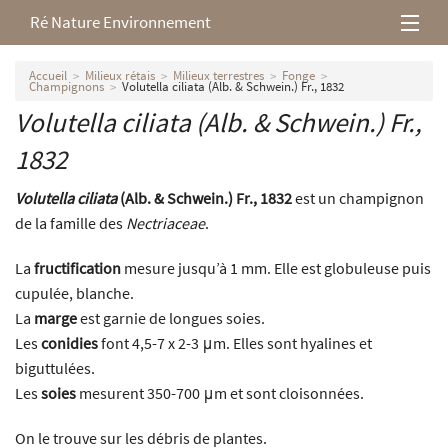
Ré Nature Environnement
L’association
Accueil
Milieux rétais
Milieux terrestres
Fonge
Champignons
Volutella ciliata (Alb. & Schwein.) Fr., 1832
Volutella ciliata
(Alb. & Schwein.) Fr.,
Milieux rétais
1832
Nos parutions
Volutella ciliata
(Alb. & Schwein.) Fr., 1832
est un champignon
de la famille des
Nectriaceae
.
La
fructification
mesure jusqu’à 1 mm. Elle est globuleuse puis
cupulée, blanche.
La
marge
est garnie de longues soies.
Les
conidies
font 4,5-7 x 2-3 μm. Elles sont hyalines et
biguttulées.
Les
soies
mesurent 350-700 μm et sont cloisonnées.
On le trouve sur les débris de plantes.