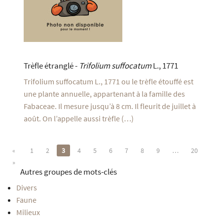
Trèfle étranglé -
Trifolium suffocatum
L., 1771
Trifolium suffocatum L., 1771 ou le trèfle étouffé est
une plante annuelle, appartenant à la famille des
Fabaceae. Il mesure jusqu’à 8 cm. Il fleurit de juillet à
août. On l’appelle aussi trèfle (…)
«
1
2
3
4
5
6
7
8
9
…
20
»
Autres groupes de mots-clés
Divers
Faune
Milieux