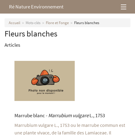
Ré Nature Environnement
L’association
Accueil
Mots-clés
Flore et Fonge
Fleurs blanches
Fleurs blanches
Milieux rétais
Articles
Nos parutions
Marrube blanc -
Marrubium vulgare
L., 1753
Marrubium vulgare L., 1753 ou le marrube commun est
une plante vivace, de la famille des Lamiaceae. Il