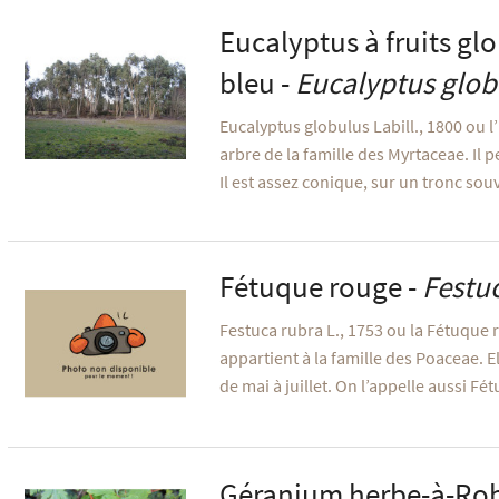
Eucalyptus à fruits g
bleu -
Eucalyptus glob
Eucalyptus globulus Labill., 1800 ou l
arbre de la famille des Myrtaceae. Il 
Il est assez conique, sur un tronc sou
Fétuque rouge -
Festu
Festuca rubra L., 1753 ou la Fétuque r
appartient à la famille des Poaceae. El
de mai à juillet. On l’appelle aussi F
Géranium herbe-à-Rob