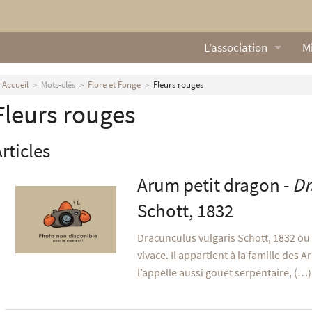
L’association
Mi
Qui sommes nous ?
L
Accueil
Mots-clés
Flore et Fonge
Fleurs rouges
Fleurs rouges
Nos missions
Ga
Nos statuts
M
rticles
Le Conseil d’Administr
Mi
Arum petit dragon -
Dr
Nos partenaires
Schott, 1832
Nous contacter
Dracunculus vulgaris Schott, 1832 ou 
vivace. Il appartient à la famille des Ar
Actualités
l’appelle aussi gouet serpentaire, (…)