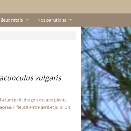
lieux rétais
Nos parutions
exique
Dossiers
lerie rétaise
L’Œillet des dunes
ilieux marins
Livres
ation
lieux terrestres
Vidéos naturalistes de Ré Nature Environnem
acunculus vulgaris
l’Arum petit dragon est une plante
aceae. Il fleurit entre avril et juin. On