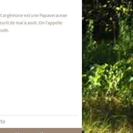
ot argémone est une Papaveraceae
leurit de mai à août. On l’appelle
rude.
ite