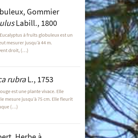
lobuleux, Gommier
ulus
Labill., 1800
’Eucalyptus à fruits globuleux est un
peut mesurer jusqu’à 44 m.
vent droit, (…)
ca rubra
L., 1753
ouge est une plante vivace. Elle
le mesure jusqu’à 75 cm. Elle fleurit
étuque (…)
ert, Herbe à