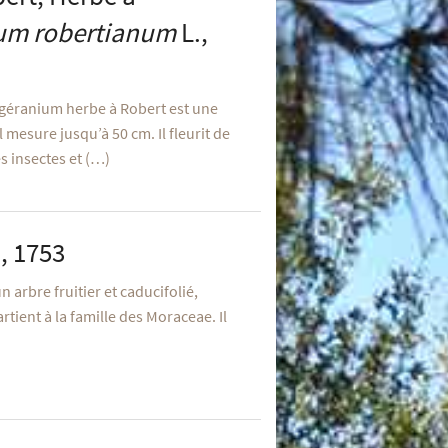
um robertianum
L.,
 géranium herbe à Robert est une
 mesure jusqu’à 50 cm. Il fleurit de
es insectes et (…)
, 1753
un arbre fruitier et caducifolié,
tient à la famille des Moraceae. Il