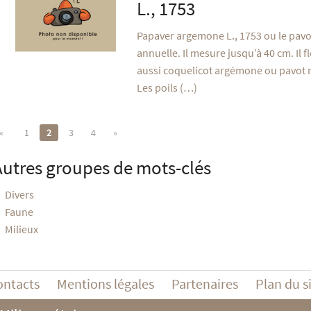
L., 1753
Papaver argemone L., 1753 ou le pav
annuelle. Il mesure jusqu’à 40 cm. Il f
aussi coquelicot argémone ou pavot 
Les poils (…)
«
1
2
3
4
»
Autres groupes de mots-clés
Divers
Faune
Milieux
ontacts
Mentions légales
Partenaires
Plan du s