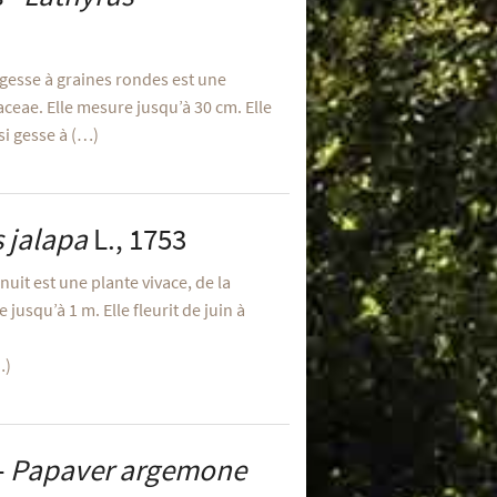
 gesse à graines rondes est une
aceae. Elle mesure jusqu’à 30 cm. Elle
ssi gesse à (…)
s jalapa
L., 1753
 nuit est une plante vivace, de la
jusqu’à 1 m. Elle fleurit de juin à
…)
-
Papaver argemone