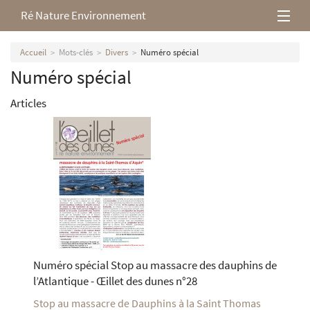
Ré Nature Environnement
L’association
Accueil
Mots-clés
Divers
Numéro spécial
Numéro spécial
Milieux rétais
Articles
Nos parutions
Numéro spécial Stop au massacre des dauphins de
l’Atlantique - Œillet des dunes n°28
Stop au massacre de Dauphins à la Saint Thomas