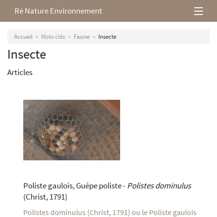
Ré Nature Environnement
L’association
Accueil
Mots-clés
Faune
Insecte
Insecte
Milieux rétais
Articles
Nos parutions
Poliste gaulois, Guêpe poliste -
Polistes dominulus
(Christ, 1791)
Polistes dominulus (Christ, 1791) ou le Poliste gaulois