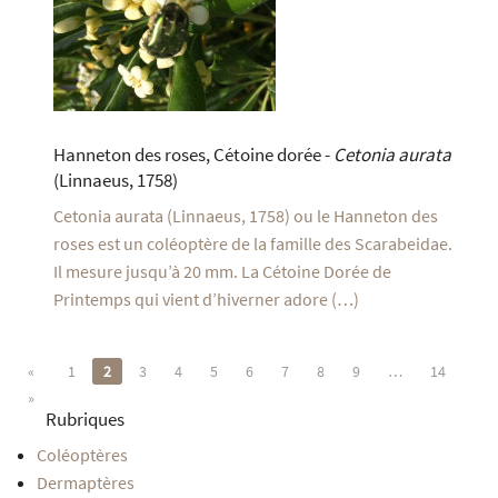
Hanneton des roses, Cétoine dorée -
Cetonia aurata
(Linnaeus, 1758)
Cetonia aurata (Linnaeus, 1758) ou le Hanneton des
roses est un coléoptère de la famille des Scarabeidae.
Il mesure jusqu’à 20 mm. La Cétoine Dorée de
Printemps qui vient d’hiverner adore (…)
«
1
2
3
4
5
6
7
8
9
…
14
»
Rubriques
Coléoptères
Dermaptères