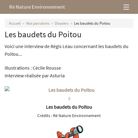
Ré Nature Environnement
L’association
Accueil
Nos parutions
Dossiers
Les baudets du Poitou
Les baudets du Poitou
Milieux rétais
Voici une interview de Régis Léau concernant les baudets du
Nos parutions
Poitou...
Illustrations : Cécile Rousse
Interview réalisée par Asturia
Les baudets du Poitou
Crédits :
Ré Nature Environnement