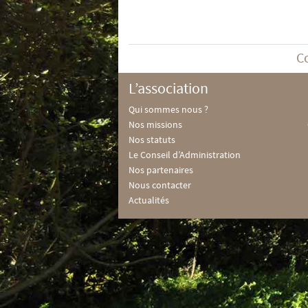
C
L’association
Qui sommes nous ?
Nos missions
Nos statuts
Le Conseil d’Administration
Nos partenaires
Nous contacter
Actualités