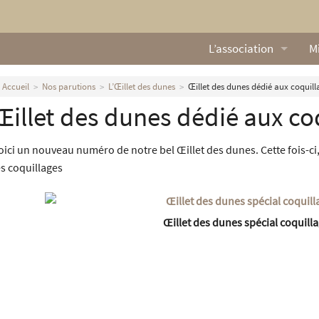
L’association
Mi
Qui sommes nous ?
L
Accueil
Nos parutions
L’Œillet des dunes
Œillet des dunes dédié aux coquill
Œillet des dunes dédié aux co
Nos missions
Ga
Nos statuts
M
oici un nouveau numéro de notre bel Œillet des dunes. Cette fois-ci
es coquillages
Le Conseil d’Administr
Mi
Nos partenaires
Œillet des dunes spécial coquill
Nous contacter
Actualités