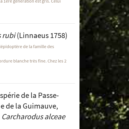
a 1ère génération est gris. Celui
 rubi
(Linnaeus 1758)
 lépidoptère de la famille des
ordure blanche très fine. Chez les 2
spérie de la Passe-
ie de la Guimauve,
-
Carcharodus alceae