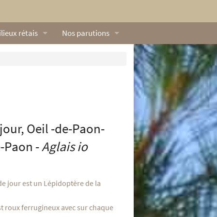
lieux rétais
Nos parutions
exique
Dossiers
lerie rétaise
L’Œillet des dunes
ilieux marins
Livres
ation
lieux terrestres
Vidéos naturalistes de Ré Nature Environnem
jour, Oeil -de-Paon-
e-Paon -
Aglais io
de jour est un Lépidoptère de la
st roux ferrugineux avec sur chaque