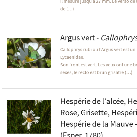
Il mesure jusqu’à 27 mm. Le verso de l
de (…)
Argus vert -
Callophrys
Callophrys rubi ou l’Argus vert est un
Lycaenidae.
Son front est vert. Les yeux ont une b
sexes, le recto est brun grisâtre (…)
Hespérie de l’alcée, He
Rose, Grisette, Hespér
Hespérie de la Mauve 
(Esper, 1780)