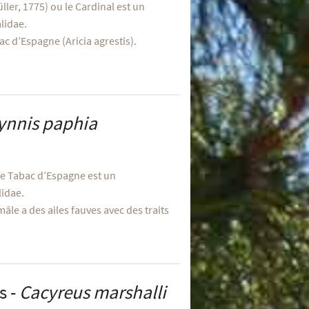
ler, 1775) ou le Cardinal est un
lidae.
ac d’Espagne (Aricia agrestis).
ynnis paphia
le Tabac d’Espagne est un
lidae.
âle a des ailes fauves avec des traits
s -
Cacyreus marshalli