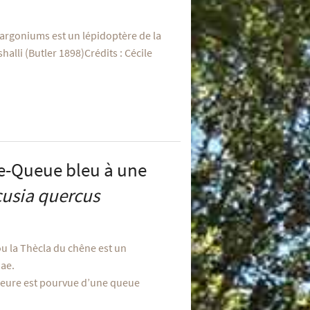
largoniums est un lépidoptère de la
alli (Butler 1898)Crédits : Cécile
e-Queue bleu à une
usia quercus
u la Thècla du chêne est un
dae.
rieure est pourvue d’une queue