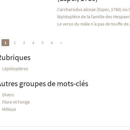
Carcharodus alceae (Esper, 1780) ou l
lépidoptère de la famille des Hespaeri
Le verso du mâle n’a pas de touffe de p
1
2
3
4
5
6
»
Rubriques
Lépidoptères
Autres groupes de mots-clés
Divers
Flore et Fonge
Milieux