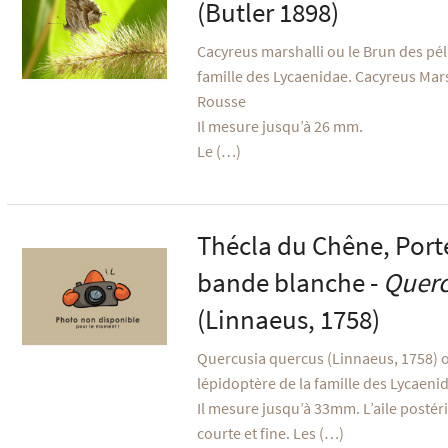
(Butler 1898)
Cacyreus marshalli ou le Brun des pé
famille des Lycaenidae. Cacyreus Marsh
Rousse
Il mesure jusqu’à 26 mm.
Le (…)
Thécla du Chêne, Port
bande blanche -
Querc
(Linnaeus, 1758)
Quercusia quercus (Linnaeus, 1758) o
lépidoptère de la famille des Lycaeni
Il mesure jusqu’à 33mm. L’aile posté
courte et fine. Les (…)