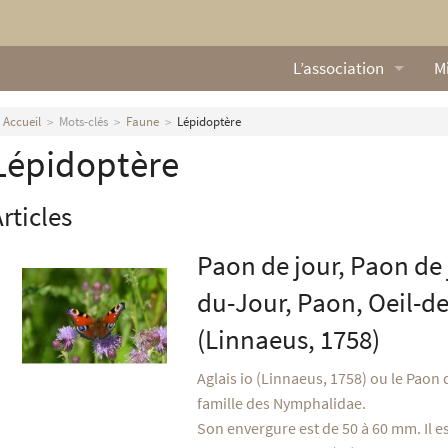
L’association
Mi
Qui sommes nous ?
L
Accueil
Mots-clés
Faune
Lépidoptère
Lépidoptère
Nos missions
Ga
Nos statuts
M
rticles
Le Conseil d’Administr
Mi
Paon de jour, Paon de 
Nos partenaires
du-Jour, Paon, Oeil-d
(Linnaeus, 1758)
Nous contacter
Aglais io (Linnaeus, 1758) ou le Paon 
Actualités
famille des Nymphalidae.
Son envergure est de 50 à 60 mm. Il e