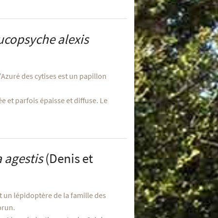
ucopsyche alexis
’Azuré des cytises est un papillon
e et parfois épaisse et diffuse. Le
a agestis
(Denis et
st un lépidoptère de la famille des
brun.