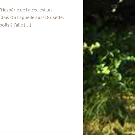
’Hespérie de l’alcée est un
dae. On l’appelle aussi Grisette.
oils à l’aile (…)