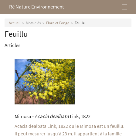
Ré Nature Environnement
L’association
Accueil
Mots-clés
Flore et Fonge
Feuillu
Feuillu
Milieux rétais
Articles
Nos parutions
Mimosa -
Acacia dealbata
Link, 1822
Acacia dealbata Link, 1822 ou le Mimosa est un feuillu.
Il peut mesurer jusqu’à 23 m. Il appartient à la famille