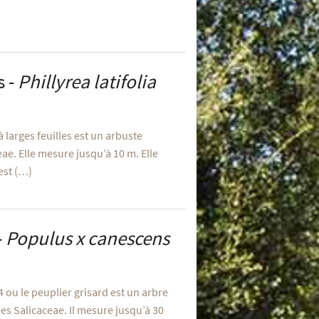
s -
Phillyrea latifolia
e à larges feuilles est un arbuste
ae. Elle mesure jusqu’à 10 m. Elle
est (…)
-
Populus x canescens
 ou le peuplier grisard est un arbre
des Salicaceae. Il mesure jusqu’à 30