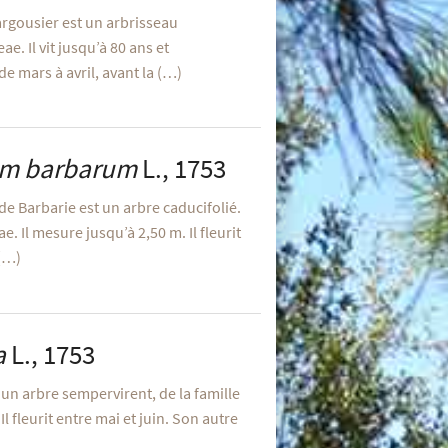
rgousier est un arbrisseau
e. Il vit jusqu’à 80 ans et
e mars à avril, avant la (…)
um barbarum
L., 1753
de Barbarie est un arbre caducifolié.
e. Il mesure jusqu’à 2,50 m. Il fleurit
 (…)
a
L., 1753
t un arbre sempervirent, de la famille
l fleurit entre mai et juin. Son autre