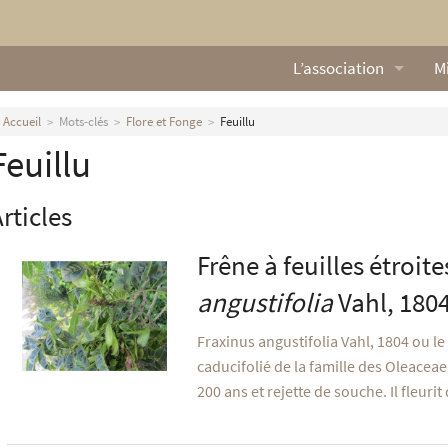
L’association
Mi
Qui sommes nous ?
L
Accueil
Mots-clés
Flore et Fonge
Feuillu
Feuillu
Nos missions
Ga
Nos statuts
M
rticles
Le Conseil d’Administr
Mi
Frêne à feuilles étroite
Nos partenaires
angustifolia
Vahl, 180
Nous contacter
Fraxinus angustifolia Vahl, 1804 ou le
caducifolié de la famille des Oleaceae.
Actualités
200 ans et rejette de souche. Il fleuri