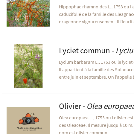
Hippophae rhamnoides L., 1753 ou l’a
caducifolié de la famille des Eleagnacea
drageonne vigoureusement. Il fleurit d
Lyciet commun -
Lyci
Lycium barbarum L., 1753 ou le lyciet 
Il appartient à la famille des Solanacea
entre juin et septembre. On l’appelle
Olivier -
Olea europae
Olea europaea L., 1753 ou l’olivier es
des Oleaceae. Il mesure jusqu’à 10 m. I
nom est olivier commun.