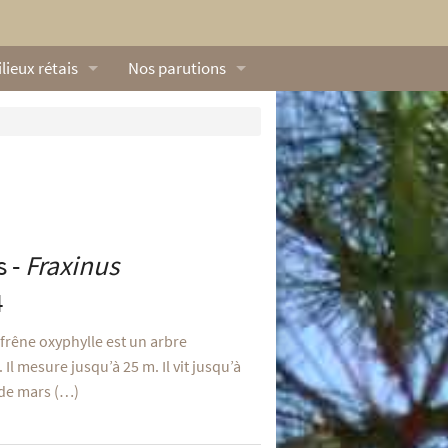
lieux rétais
Nos parutions
exique
Dossiers
lerie rétaise
L’Œillet des dunes
ilieux marins
Livres
ation
lieux terrestres
Vidéos naturalistes de Ré Nature Environnem
s -
Fraxinus
4
 frêne oxyphylle est un arbre
 Il mesure jusqu’à 25 m. Il vit jusqu’à
t de mars (…)