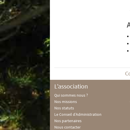
C
L’association
Qui sommes nous ?
Nos missions
Nos statuts
Le Conseil d’Administration
Nos partenaires
Nous contacter