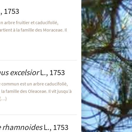
, 1753
un arbre fruitier et caducifolié,
tient à la famille des Moraceae. Il
us excelsior
L., 1753
ne commun est un arbre caducifolié,
la famille des Oleaceae. Il vit jusqu’à
 (…)
 rhamnoides
L., 1753