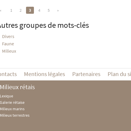
«
1
2
3
4
5
»
Autres groupes de mots-clés
Divers
Faune
Milieux
ontacts
Mentions légales
Partenaires
Plan du s
Milieux rétais
Lexique
Galerie rétaise
Milieux marins
Milieux terrestres