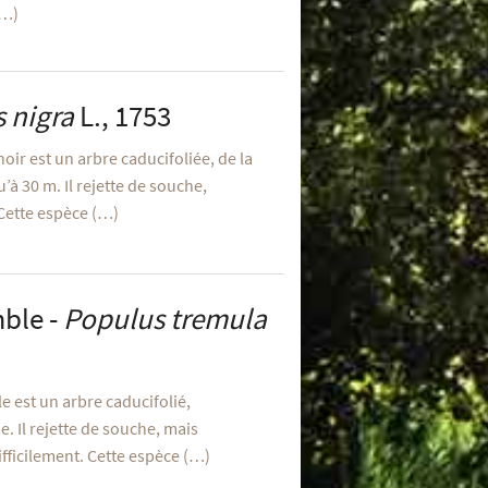
(…)
 nigra
L., 1753
noir est un arbre caducifoliée, de la
’à 30 m. Il rejette de souche,
Cette espèce (…)
mble -
Populus tremula
e est un arbre caducifolié,
e. Il rejette de souche, mais
fficilement. Cette espèce (…)