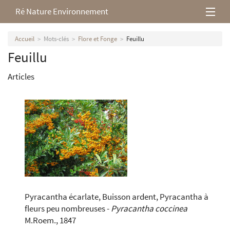
Ré Nature Environnement
L’association
Accueil
Mots-clés
Flore et Fonge
Feuillu
Feuillu
Milieux rétais
Articles
Nos parutions
Pyracantha écarlate, Buisson ardent, Pyracantha à
fleurs peu nombreuses -
Pyracantha coccinea
M.Roem., 1847