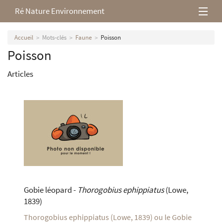
Ré Nature Environnement
L’association
Accueil
Mots-clés
Faune
Poisson
Poisson
Milieux rétais
Articles
Nos parutions
Gobie léopard -
Thorogobius ephippiatus
(Lowe,
1839)
Thorogobius ephippiatus (Lowe, 1839) ou le Gobie